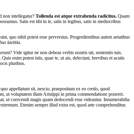
d non intellegatur?
Tollenda est atque extrahenda radicitus.
Quam
umus. Satis est tibi in te, satis in legibus, satis in mediocribus
int, quo nihil potest esse perversius. Progredientibus autem aetatibus
s laetitia.
runt? Vide igitur ne non debeas verbis nostris uti, sententiis tuis.
is enim potest istis, quae te, ut ais, delectant, brevibus et acutis
ocis pluribus.
x quo appellatum sit, nescio, praepositum ex eo credo, quod
em, ut voluptatem illam Aristippi in prima commendatione poneret.
lammat, ut coercendi magis quam dedocendi esse videantur. Innumerabilia
t extremum. Etenim semper illud extra est, quod arte comprehenditur.