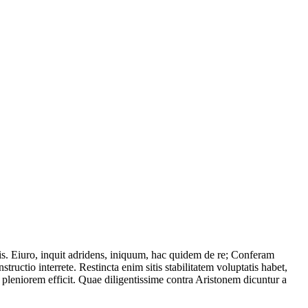
bis. Eiuro, inquit adridens, iniquum, hac quidem de re; Conferam
tio interrete. Restincta enim sitis stabilitatem voluptatis habet,
m pleniorem efficit. Quae diligentissime contra Aristonem dicuntur a