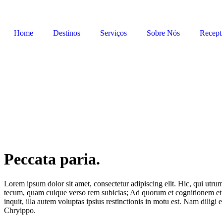
Home
Destinos
Serviços
Sobre Nós
Recept
Peccata paria.
Lorem ipsum dolor sit amet, consectetur adipiscing elit. Hic, qui utru
tecum, quam cuique verso rem subicias; Ad quorum et cognitionem et us
inquit, illa autem voluptas ipsius restinctionis in motu est. Nam dilig
Chryippo.