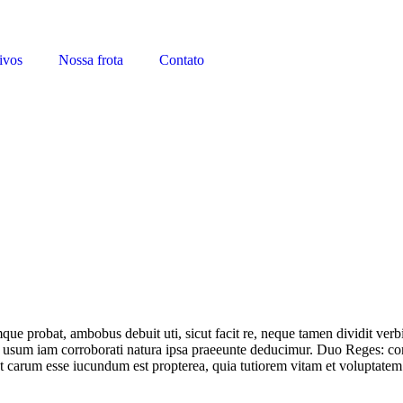
ivos
Nossa frota
Contato
mque probat, ambobus debuit uti, sicut facit re, neque tamen dividit ver
um iam corroborati natura ipsa praeeunte deducimur. Duo Reges: construc
i et carum esse iucundum est propterea, quia tutiorem vitam et voluptate