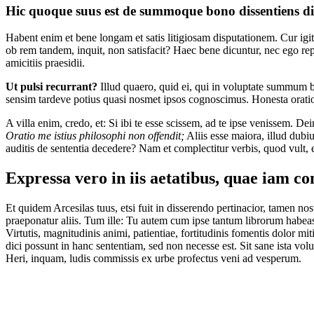
Hic quoque suus est de summoque bono dissentiens dici
Habent enim et bene longam et satis litigiosam disputationem. Cur igi
ob rem tandem, inquit, non satisfacit? Haec bene dicuntur, nec ego repu
amicitiis praesidii.
Ut pulsi recurrant?
Illud quaero, quid ei, qui in voluptate summum bo
sensim tardeve potius quasi nosmet ipsos cognoscimus. Honesta oratio
A villa enim, credo, et: Si ibi te esse scissem, ad te ipse venissem. De
Oratio me istius philosophi non offendit;
Aliis esse maiora, illud dubi
auditis de sententia decedere? Nam et complectitur verbis, quod vult, e
Expressa vero in iis aetatibus, quae iam co
Et quidem Arcesilas tuus, etsi fuit in disserendo pertinacior, tamen 
praeponatur aliis. Tum ille: Tu autem cum ipse tantum librorum habea
Virtutis, magnitudinis animi, patientiae, fortitudinis fomentis dolor m
dici possunt in hanc sententiam, sed non necesse est. Sit sane ista v
Heri, inquam, ludis commissis ex urbe profectus veni ad vesperum.