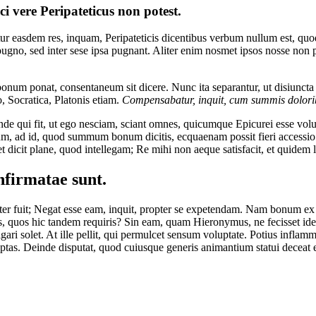
 vere Peripateticus non potest.
tur easdem res, inquam, Peripateticis dicentibus verbum nullum est, quo
gno, sed inter sese ipsa pugnant. Aliter enim nosmet ipsos nosse non poss
num ponat, consentaneum sit dicere. Nunc ita separantur, ut disiuncta s
, Socratica, Platonis etiam.
Compensabatur, inquit, cum summis doloribu
inde qui fit, ut ego nesciam, sciant omnes, quicumque Epicurei esse volue
um, ad id, quod summum bonum dicitis, ecquaenam possit fieri accessio. Qu
t dicit plane, quod intellegam; Re mihi non aeque satisfacit, et quidem l
nfirmatae sunt.
noster fuit; Negat esse eam, inquit, propter se expetendam. Nam bonum e
s, quos hic tandem requiris? Sin eam, quam Hieronymus, ne fecisset id
itigari solet. At ille pellit, qui permulcet sensum voluptate. Potius inf
oluptas. Deinde disputat, quod cuiusque generis animantium statui decea