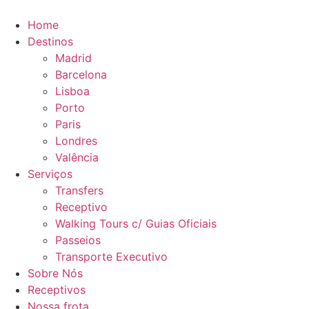
Ir
para
Home
o
Destinos
conteúdo
Madrid
Barcelona
Lisboa
Porto
Paris
Londres
Valência
Serviços
Transfers
Receptivo
Walking Tours c/ Guias Oficiais
Passeios
Transporte Executivo
Sobre Nós
Receptivos
Nossa frota